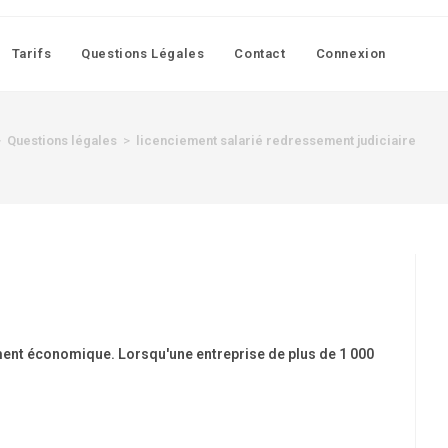
Tarifs
Questions Légales
Contact
Connexion
>
Questions légales
>
licenciement salarié redressement judiciaire
ment économique. Lorsqu'une entreprise de plus de 1 000