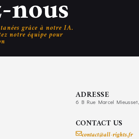
z-nous
tanées grâce à notre IA.
tez notre équipe pour
on
ADRESSE
6 B Rue Marcel Mieusset,
CONTACT US
contact@all-rights.fr