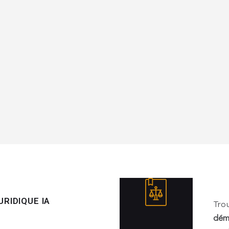
RIDIQUE IA
Tro
dém