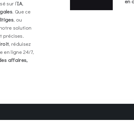
en d
é sur l’
IA
,
gales
. Que ce
litiges
, ou
 notre solution
 précises.
roit
, réduisez
 en ligne 24/7,
des affaires,