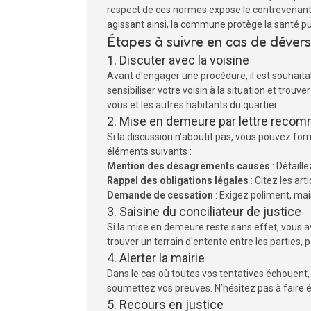
respect de ces normes expose le contrevenant à
agissant ainsi, la commune protège la santé pu
Étapes à suivre en cas de déver
1. Discuter avec la voisine
Avant d'engager une procédure, il est souhaita
sensibiliser votre voisin à la situation et tr
vous et les autres habitants du quartier.
2. Mise en demeure par lettre reco
Si la discussion n'aboutit pas, vous pouvez fo
éléments suivants :
Mention des désagréments causés
: Détaill
Rappel des obligations légales
: Citez les ar
Demande de cessation
: Exigez poliment, mai
3. Saisine du conciliateur de justice
Si la mise en demeure reste sans effet, vous avez
trouver un terrain d'entente entre les parties, 
4. Alerter la mairie
Dans le cas où toutes vos tentatives échouent, 
soumettez vos preuves. N’hésitez pas à faire é
5. Recours en justice