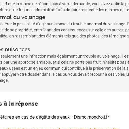
as et que la mairie ne répond pas à votre demande, vous avez enfin la poss
ecture ou le tribunal administratif afin de faire respecter les normes de 
ormal du voisinage
idérer la possibilité d'agir sur la base du trouble anormal du voisinage. E
ible de sa propriété, entraînant des conséquences sur celle des autres, p
r solide, en rassemblant des éléments tels que des photos, des témoigna
es nuisances
seulement une infraction mais également un trouble au voisinage. Il es
par une approche amiable, et si cela ne porte pas fruit, n’hésitez pas 
s eaux usées est un enjeu commun qui contribue à la préservation de la 
ppuyer votre dossier dans le cas où vous devait recourir à des voies judi
nage.
 à la réponse
iétaires en cas de dégâts des eaux - Dismoimondroit.fr