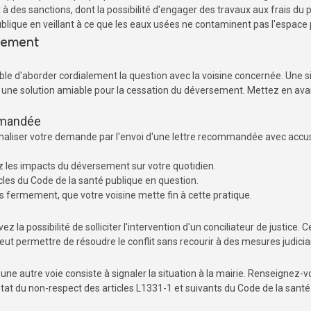
 des sanctions, dont la possibilité d'engager des travaux aux frais du 
blique en veillant à ce que les eaux usées ne contaminent pas l'espace 
sement
ble d'aborder cordialement la question avec la voisine concernée. Une si
ouver une solution amiable pour la cessation du déversement. Mettez en 
mmandée
rmaliser votre demande par l'envoi d'une lettre recommandée avec accus
ez les impacts du déversement sur votre quotidien.
ticles du Code de la santé publique en question.
s fermement, que votre voisine mette fin à cette pratique.
 la possibilité de solliciter l'intervention d'un conciliateur de justice.
peut permettre de résoudre le conflit sans recourir à des mesures judicia
une autre voie consiste à signaler la situation à la mairie. Renseignez-
tat du non-respect des articles L1331-1 et suivants du Code de la santé