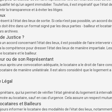
ifié tel qu’un agent immobilier. Toutefois, il est impératif que l'état d
ir la transparence et à éviter les litiges.
eux
présent à l'état des lieux de sortie. Si cela n'est pas possible, un accord d
x doit être dans un format signé par les deux parties - bailleur et locata
rs archives.
de Justice ?
à un accord concernant l'état des lieux, il est possible de faire intervenir
a la compétence pour dresser l'état des lieux de manière impartiale. Le
locataire et le bailleur.
eur ou de son Représentant
 lieux après une convocation adéquate, le locataire a le droit de faire c
e locataire de manière unilatérale. Il est alors considéré que le logement 
e Légal
priétaire, qui lui permet de vérifier l'état général du logement à interval
ncée au locataire, sauf en cas d'urgence. Cela assure un respect mutuel
ataires et Bailleurs
oujours informer le locataire des modalités de l'état des lieux, notamment