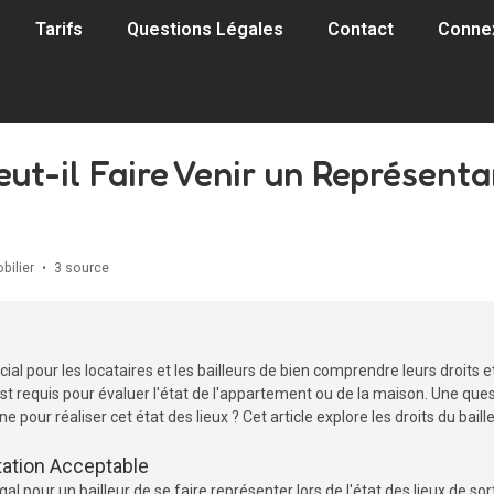
Tarifs
Questions Légales
Contact
Conne
Peut-il Faire Venir un Représenta
bilier
•
3 source
crucial pour les locataires et les bailleurs de bien comprendre leurs droits 
est requis pour évaluer l'état de l'appartement ou de la maison. Une questi
pour réaliser cet état des lieux ? Cet article explore les droits du bail
tation Acceptable
t légal pour un bailleur de se faire représenter lors de l'état des lieux de 