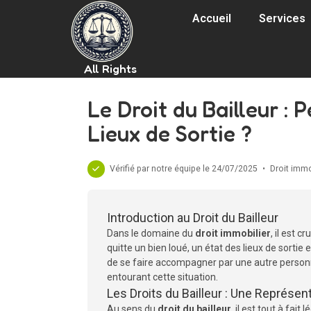
Accueil
Services
All Rights
Le Droit du Bailleur : 
Lieux de Sortie ?
Vérifié par notre équipe le 24/07/2025
•
Droit immo
Introduction au Droit du Bailleur
Dans le domaine du
droit immobilier
, il est 
quitte un bien loué, un état des lieux de sortie 
de se faire accompagner par une autre personne 
entourant cette situation.
Les Droits du Bailleur : Une Représen
Au sens du
droit du bailleur
, il est tout à fai