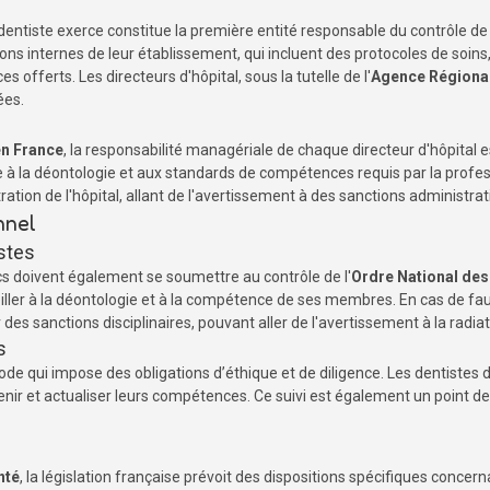
dentiste exerce constitue la première entité responsable du contrôle de 
ns internes de leur établissement, qui incluent des protocoles de soin
s offerts. Les directeurs d'hôpital, sous la tutelle de l'
Agence Régional
ées.
en France
, la responsabilité managériale de chaque directeur d'hôpital e
 à la déontologie et aux standards de compétences requis par la prof
ation de l'hôpital, allant de l'avertissement à des sanctions administrat
nnel
stes
cs doivent également se soumettre au contrôle de l'
Ordre National des
veiller à la déontologie et à la compétence de ses membres. En cas de fa
r des sanctions disciplinaires, pouvant aller de l'avertissement à la radiat
s
code qui impose des obligations d’éthique et de diligence. Les dentistes
ir et actualiser leurs compétences. Ce suivi est également un point de 
nté
, la législation française prévoit des dispositions spécifiques concern