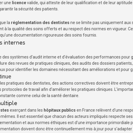
der une
licence
valide, qui atteste de leur qualification et de leur aptitud
arantir la sécurité des patients.
que la
réglementation des dentistes
ne se limite pas uniquement aux 
 à la qualité des soins offerts et au respect des normes en vigueur. C
i qu'une documentation rigoureuse des soins fournis.
s internes
 des systèmes d'audit interne et d'évaluation des performances pour ga
lure des revues de pratiques cliniques, des audits des dossiers patients
aux pour identifier les domaines nécessitant des améliorations et pour g
tinue
es pratiques des dentistes, des actions correctives doivent être entrepr
otocoles de travail afin d'améliorer les pratiques cliniques. L'importa
nstante comme celui de la santé dentaire.
ultiple
istes
exerçant dans les
hôpitaux publics
en France relèvent d'une respon
-mêmes. Il est essentiel que chacun des acteurs impliqués respecte ses o
églementation et aux normes éthiques est d'une importance primordiale p
lementation doivent donc être continuellement mis à jour pour s'adapter