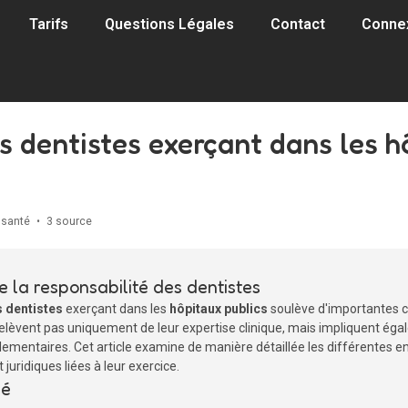
Tarifs
Questions Légales
Contact
Conne
s dentistes exerçant dans les hô
a santé
•
3 source
e la responsabilité des dentistes
s dentistes
exerçant dans les
hôpitaux publics
soulève d'importantes co
relèvent pas uniquement de leur expertise clinique, mais impliquent éga
réglementaires. Cet article examine de manière détaillée les différentes 
 juridiques liées à leur exercice.
lé