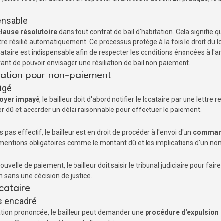
pensable
clause résolutoire
dans tout contrat de bail d'habitation. Cela signif
tre résilié automatiquement. Ce processus protège à la fois le droit du l
taire est indispensable afin de respecter les conditions énoncées à l'arti
nt de pouvoir envisager une résiliation de bail non paiement.
liation pour non-paiement
igé
 loyer impayé
, le bailleur doit d'abord notifier le locataire par une let
 dû et accorder un délai raisonnable pour effectuer le paiement.
s pas effectif, le bailleur est en droit de procéder à l'envoi d'un
command
 mentions obligatoires comme le montant dû et les implications d'un no
velle de paiement, le bailleur doit saisir le tribunal judiciaire pour faire 
on sans une décision de justice.
ocataire
s encadré
iliation prononcée, le bailleur peut demander une
procédure d'expulsion 