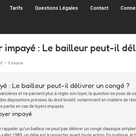
Tarifs
Questions Légales
Contact
Conne
r impayé : Le bailleur peut-il dé
if
•
3 source
yé : Le bailleur peut-il délivrer un congé ?
inancières et ne parvient plus à régler son loyer, la question se pose de sa
 des dispositions précises du droit locatif, notamment en matière de rési
que partie en cas de loyers impayés.
loyer impayé
 de rappeler qu'un bailleur ne peut pas délivrer un congé classique simpl
6 juillet 1989, un délai est à respecter avant toute action. En pratique, l