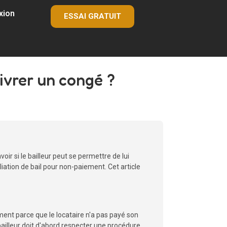
xion
ESSAI GRATUIT
livrer un congé ?
voir si le bailleur peut se permettre de lui
liation de bail pour non-paiement. Cet article
ement parce que le locataire n'a pas payé son
e bailleur doit d'abord respecter une procédure