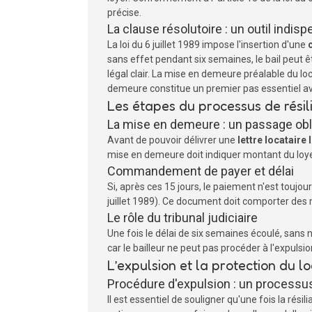
précise.
La clause résolutoire : un outil indis
La loi du 6 juillet 1989 impose l'insertion d'une
sans effet pendant six semaines, le bail peut ê
légal clair. La mise en demeure préalable du loca
demeure constitue un premier pas essentiel ava
Les étapes du processus de rési
La mise en demeure : un passage obl
Avant de pouvoir délivrer une
lettre locataire
mise en demeure doit indiquer montant du loyer
Commandement de payer et délai
Si, après ces 15 jours, le paiement n'est toujour
juillet 1989). Ce document doit comporter des
Le rôle du tribunal judiciaire
Une fois le délai de six semaines écoulé, sans nou
car le bailleur ne peut pas procéder à l'expulsi
L’expulsion et la protection du l
Procédure d'expulsion : un processu
Il est essentiel de souligner qu'une fois la rés