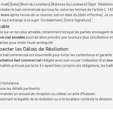
mail] [Date] [Nom du Locataire] [Adresse du Locataire] Objet : Résilia
ésilier le bail commercial qui nous lie, selon les termes de l'article L.
x mois
après l’envoi de ce courrier, soit en date du [date effective]. Je 
our tout échange à ce sujet. Cordialement, [Votre Signature] "
cable
lisée sur un ton plus amiable, notamment lorsque les parties envisagent 
mercial amiable
pourrait alors prendre une tournure plus conciliatrice
arties pour éviter toute ambiguïté.
ecter les Délais de Résiliation
e bail commercial est essentielle pour éviter les contentieux et garantir u
ésiliation bail commercial
rédigée avec soin ou par l'utilisation d'un
mod
malités prévues par la loi. En ayant bien compris ces obligations, les bai
 l'échéance.
tous les détails pertinents.
emander un accusé de réception ou utiliser un acte d’huissier.
rnant la légalité de la résiliation ou si le locataire conteste la décision.