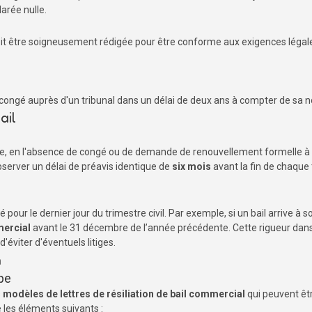
larée nulle.
it être soigneusement rédigée pour être conforme aux exigences légales.
 congé auprès d'un tribunal dans un délai de deux ans à compter de sa no
ail
e, en l'absence de congé ou de demande de renouvellement formelle à la 
observer un délai de préavis identique de
six mois
avant la fin de chaque 
 pour le dernier jour du trimestre civil. Par exemple, si un bail arrive à so
mercial
avant le 31 décembre de l’année précédente. Cette rigueur dan
 d'éviter d'éventuels litiges.
n
ype
s
modèles de lettres de résiliation de bail commercial
qui peuvent êt
 les éléments suivants :