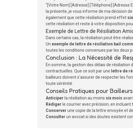
"[Votre Nom] [Adresse] [Téléphone] [Adresse E-
la présente, je vous informe de ma décision de r
également que cette résiliation prend effet
si
cette résiliation et reste à votre disposition p
Exemple de Lettre de Résiliation Ami
Dans certains cas, la résiliation peut être réa
Un
exemple de lettre de résiliation bail com
toutes les conditions convenues par les deux p
Conclusion : La Nécessité de Resp
En somme, la gestion des délais de résiliation d
contractuelles. Que ce soit par une
lettre de r
bailleurs doivent s'assurer de respecter les for
toute sérénité.
Conseils Pratiques pour Bailleurs
Anticiper
la résiliation au moins
six mois
avant
Rédiger
le courrier avec précision, en incluant 
Conserver
une copie de la lettre envoyée et d
Consulter
un avocat si des doutes existent conce