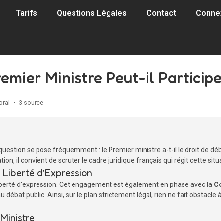
Tarifs
Questions Légales
Contact
Conne
remier Ministre Peut-il Particip
oral
•
3 source
estion se pose fréquemment : le Premier ministre a-t-il le droit de déba
n, il convient de scruter le cadre juridique français qui régit cette situ
 Liberté d’Expression
la liberté d'expression. Cet engagement est également en phase avec la
Co
n au débat public. Ainsi, sur le plan strictement légal, rien ne fait obstacle
Ministre