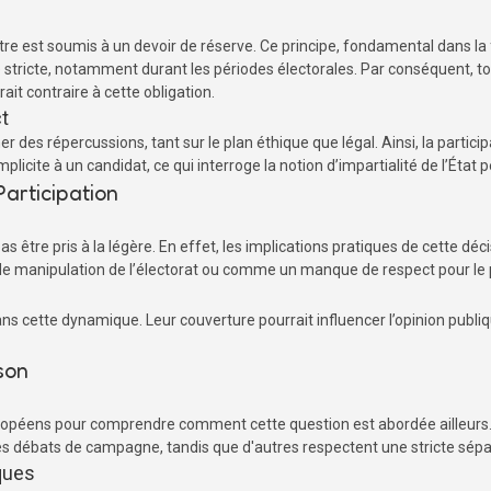
stre est soumis à un devoir de réserve. Ce principe, fondamental dans 
stricte, notamment durant les périodes électorales. Par conséquent, tou
it contraire à cette obligation.
t
r des répercussions, tant sur le plan éthique que légal. Ainsi, la partic
licite à un candidat, ce qui interroge la notion d’impartialité de l’Éta
Participation
as être pris à la légère. En effet, les implications pratiques de cette dé
e manipulation de l’électorat ou comme un manque de respect pour le pr
s cette dynamique. Leur couverture pourrait influencer l’opinion publiq
son
 européens pour comprendre comment cette question est abordée ailleurs. 
débats de campagne, tandis que d'autres respectent une stricte sépara
iques