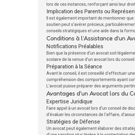
lors de ces instances, renforçant ainsi leur dr
Implication des Parents ou Représe
Il est également important de mentionner que le
soutien peut s'avérer précieux, particulièrement
conseils stratégiques et une aide dans la formu
Conditions à l’Assistance d’un Av
Notifications Préalables
Bien que la présence d'un avocat soit légalemen
scolaire de la venue d'un avocat lors du consei
Préparation à la Séance
Avant le conseil, il est conseillé d'effectuer un
compréhension des comportements ayant conduit
L'avocat puisse préparer des arguments pertine
Avantages d'un Avocat lors du Co
Expertise Juridique
Faire appel à un avocat lors d'un conseil de dis
d'évaluer les circonstances de l'affaire, d’assu
Stratégies de Défense
Un avocat peut également élaborer des stratégi
d'une sanction plus légère à la contestation de