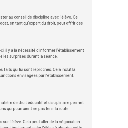
er au conseil de discipline avec l'élève. Ce
cat, en tant qu'expert du droit, peut offrir des
, il y a la nécessité d'informer l’établissement
e les surprises durant la séance.
 faits qui lui sont reprochés. Cela inclut la
sanctions envisagées par l’établissement.
matière de droit éducatif et disciplinaire permet
ons qui pourraient ne pas tenir la route.
ur l'élève. Cela peut aller de la négociation
at peut également aider l’élève à aborder cette