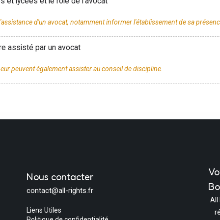
 et lycées et le rôle de l'avocat
être assisté par un avocat
Vo
Nous contacter
Bo
contact@all-rights.fr
All
Liens Utiles
r
Politique de confidentialité