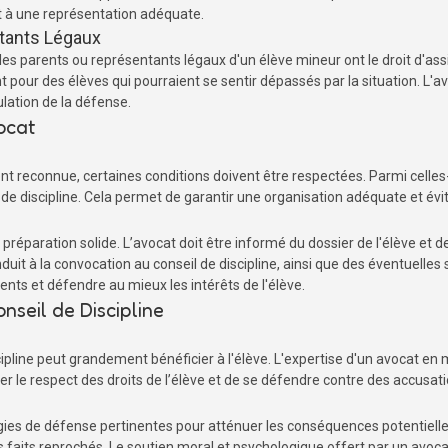
oit à une représentation adéquate.
ntants Légaux
s parents ou représentants légaux d'un élève mineur ont le droit d'assist
 pour des élèves qui pourraient se sentir dépassés par la situation. L'avo
lation de la défense.
ocat
t reconnue, certaines conditions doivent être respectées. Parmi celles-ci
l de discipline. Cela permet de garantir une organisation adéquate et évit
e préparation solide. L’avocat doit être informé du dossier de l'élève et des
 à la convocation au conseil de discipline, ainsi que des éventuelles 
nts et défendre au mieux les intérêts de l'élève.
nseil de Discipline
cipline peut grandement bénéficier à l'élève. L'expertise d'un avocat en 
rer le respect des droits de l’élève et de se défendre contre des accusati
es de défense pertinentes pour atténuer les conséquences potentielles s
s faits reprochés. Le soutien moral et psychologique offert par un avoc